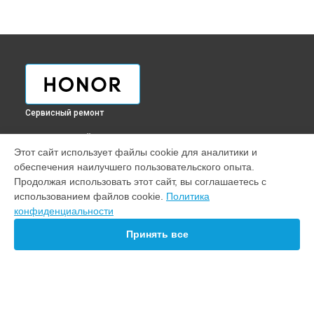
Сервисный ремонт
ВЫБЕРИ СВОЙ ГОРОД
Этот сайт использует файлы cookie для аналитики и
Замена динамика смарт-часов Huawei Honor Band 3 Carbon
обеспечения наилучшего пользовательского опыта.
Honor в
Краснодаре
Продолжая использовать этот сайт, вы соглашаетесь с
Замена динамика смарт-часов Huawei Honor Band 3 Carbon
использованием файлов cookie.
Политика
Honor в
Ростове-на-Дону
конфиденциальности
Замена динамика смарт-часов Huawei Honor Band 3 Carbon
Honor в
Нижнем Новгороде
Принять все
Замена динамика смарт-часов Huawei Honor Band 3 Carbon
Honor в
Новосибирске
Замена динамика смарт-часов Huawei Honor Band 3 Carbon
Honor в
Челябинске
Замена динамика смарт-часов Huawei Honor Band 3 Carbon
УСТРОЙСТВА