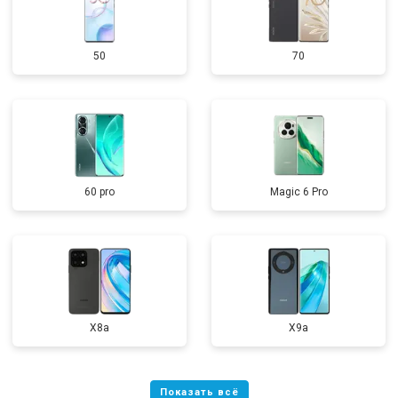
50
70
60 pro
Magic 6 Pro
X8a
X9a