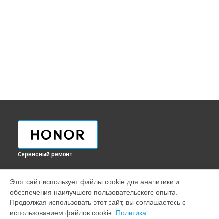
Сервисный ремонт
ВЫБЕРИ СВОЙ ГОРОД
Этот сайт использует файлы cookie для аналитики и
Ремонт телефона 60 SE Honor в
Краснодаре
обеспечения наилучшего пользовательского опыта.
Ремонт телефона 60 SE Honor в
Ростове-на-Дону
Продолжая использовать этот сайт, вы соглашаетесь с
Ремонт телефона 60 SE Honor в
Нижнем Новгороде
использованием файлов cookie.
Политика