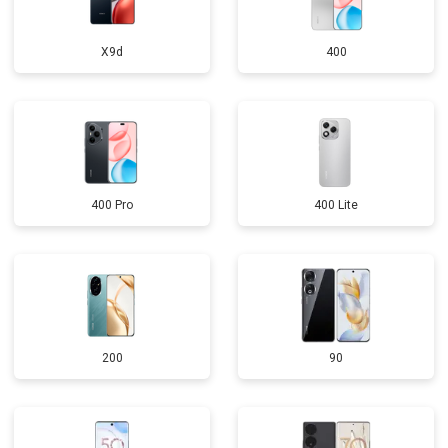
X9d
400
400 Pro
400 Lite
200
90