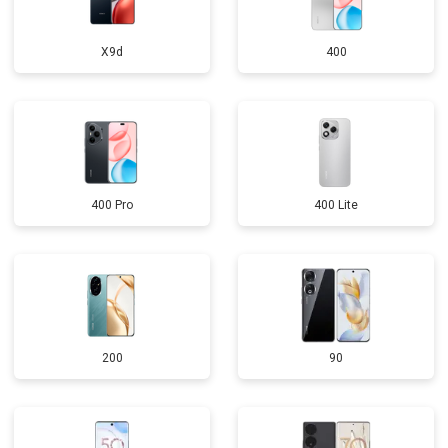
X9d
400
400 Pro
400 Lite
200
90