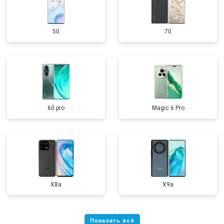
50
70
60 pro
Magic 6 Pro
X8a
X9a