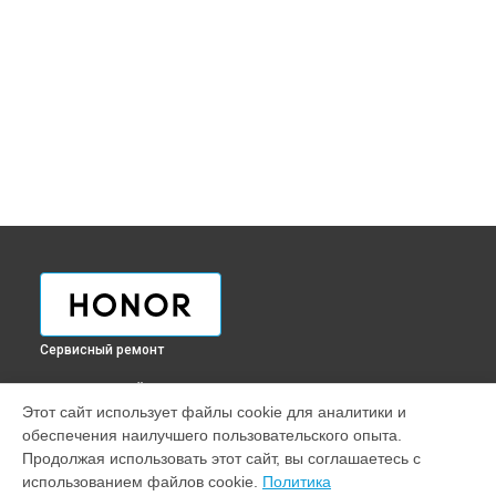
Сервисный ремонт
ВЫБЕРИ СВОЙ ГОРОД
Этот сайт использует файлы cookie для аналитики и
Ремонт телефона 80 Pro Honor в
Краснодаре
обеспечения наилучшего пользовательского опыта.
Ремонт телефона 80 Pro Honor в
Ростове-на-Дону
Продолжая использовать этот сайт, вы соглашаетесь с
Ремонт телефона 80 Pro Honor в
Нижнем Новгороде
использованием файлов cookie.
Политика