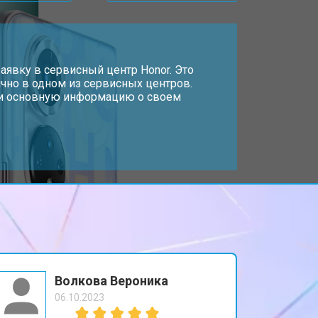
т 2700 ₽
Заказать
т 950 ₽
аявку в сервисный центр Honor. Это
Заказать
чно в одном из сервисных центров.
, и основную информацию о своем
т 1750 ₽
Заказать
т 3200 ₽
Заказать
т 1400 ₽
Заказать
Волкова Вероника
06.10.2023