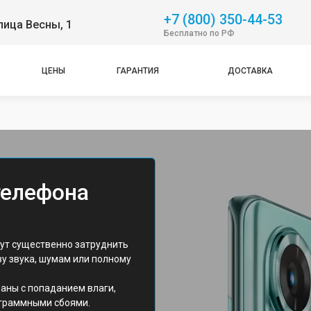
+7 (800) 350-44-53
лица Весны, 1
Бесплатно по РФ
ЦЕНЫ
ГАРАНТИЯ
ДОСТАВКА
телефона
е
ут существенно затруднить
ву звука, шумам или полному
аны с попаданием влаги,
граммными сбоями.