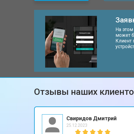
Замена дисплея (экрана)
Заяв
Замена аккумулятора
На этом
может б
Клиент 
устройс
Замена кнопки включения
Ремонт цепи питания
Отзывы наших клиент
Ремонт динамика
Свиридов Дмитрий
25.12.2023