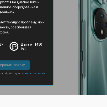
руются на диагностике и
ованное оборудование и
идеальной
яет текущую проблему, но и
ности, обеспечивая
фона.
3-
Цена от 1450
руб
править заявку
 на обработку моих
персональных