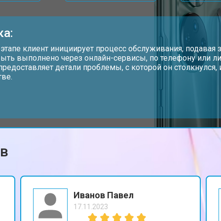
от 60 мин
о
ка:
от 60 мин
о
 этапе клиент инициирует процесс обслуживания, подавая з
ыть выполнено через онлайн-сервисы, по телефону или ли
предоставляет детали проблемы, с которой он столкнулся
тве.
от 50 мин
о
от 90 мин
о
ов
от 40 мин
о
Иванов Павел
17.11.2023