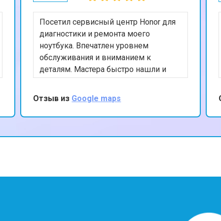
Посетил сервисный центр Honor для
диагностики и ремонта моего
ноутбука. Впечатлен уровнем
обслуживания и вниманием к
деталям. Мастера быстро нашли и
устранили проблему, а также
предоставили полезные советы по
Отзыв из
Google maps
уходу за устройством. Ценю ваш
профессионализм и рекомендую
данный сервис.
?