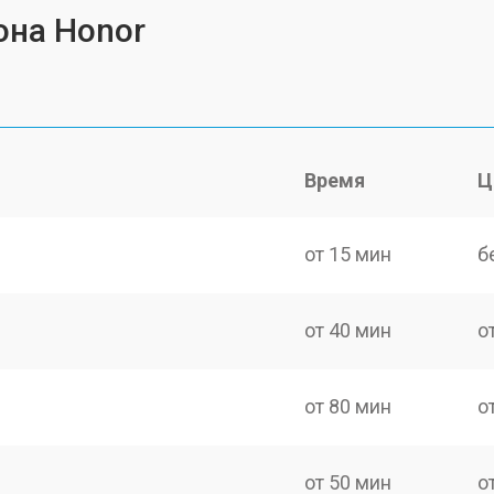
она Honor
Время
Ц
от 15 мин
б
от 40 мин
о
от 80 мин
о
от 50 мин
о