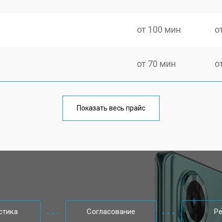
от 100 мин
о
от 70 мин
о
от 50 мин
о
Показать весь прайс
от 70 мин
о
от 60 мин
о
от 60 мин
о
стика
Согласование
Р