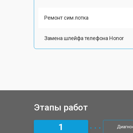
Ремонт сим лотка
Замена шлейфа телефона Honor
Замена разъема питания
Ремонт камеры телефона Honor
Замена материнской платы
Этапы работ
Замена задней крышки
1
Диагно