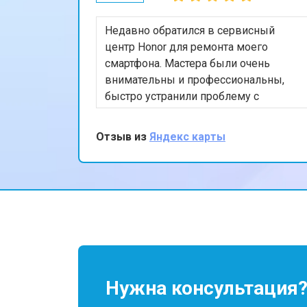
Недавно обратился в сервисный
центр Honor для ремонта моего
смартфона. Мастера были очень
внимательны и профессиональны,
быстро устранили проблему с
экраном. Я впечатлён качеством
обслуживания и скоростью
Отзыв из
Яндекс карты
выполнения работы. Мой телефон
теперь работает безупречно. Спасибо
за отличную работу!
Нужна консультация