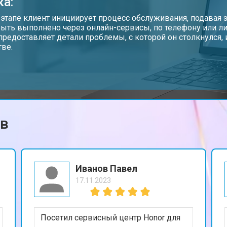
ка:
от 40 мин
о
 этапе клиент инициирует процесс обслуживания, подавая з
ыть выполнено через онлайн-сервисы, по телефону или ли
предоставляет детали проблемы, с которой он столкнулся
тве.
от 50 мин
о
от 70 мин
о
ов
от 50 мин
о
от 110 мин
о
Иванов Павел
17.11.2023
от 60 мин
о
Посетил сервисный центр Honor для