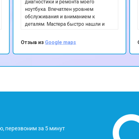
от 60 мин
о
диагностики и ремонта моего
ноутбука. Впечатлен уровнем
обслуживания и вниманием к
деталям. Мастера быстро нашли и
устранили проблему, а также
предоставили полезные советы по
Отзыв из
Google maps
уходу за устройством. Ценю ваш
профессионализм и рекомендую
данный сервис.
?
, перезвоним за 5 минут