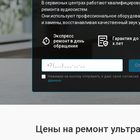
В сервисных центрах работают квалифициров
ремонта аудиосистем.
Они используют профессиональное оборудова
и замены, восстанавливая качественный звук у
Экспресс
Гарантия до 
ремонт в день
х лет
обращения
От
Нажимая на кнопку отправить я даю свое согласие
данных.
Цены на ремонт ультра