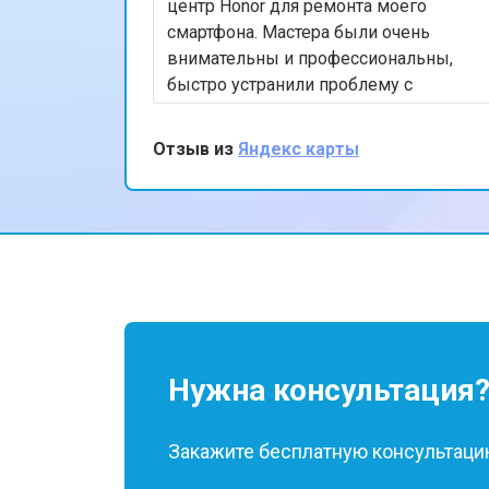
Замена жесткого диска HDD/SSD
центр Honor для ремонта моего
смартфона. Мастера были очень
внимательны и профессиональны,
быстро устранили проблему с
экраном. Я впечатлён качеством
обслуживания и скоростью
Отзыв из
Яндекс карты
выполнения работы. Мой телефон
теперь работает безупречно. Спасибо
за отличную работу!
Нужна консультация
Закажите бесплатную консультацию