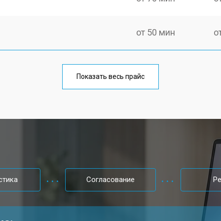
от 50 мин
о
от 70 мин
о
Показать весь прайс
от 60 мин
о
от 70 мин
о
от 50 мин
о
стика
Согласование
Р
от 60 мин
о