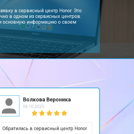
т 1350 ₽
аявку в сервисный центр Honor. Это
Заказать
чно в одном из сервисных центров.
, и основную информацию о своем
т 1950 ₽
Заказать
т 1850 ₽
Заказать
т 1750 ₽
Заказать
т 3950 ₽
Заказать
Волкова Вероника
06.10.2023
т 2750 ₽
Заказать
Обратилась в сервисный центр Honor