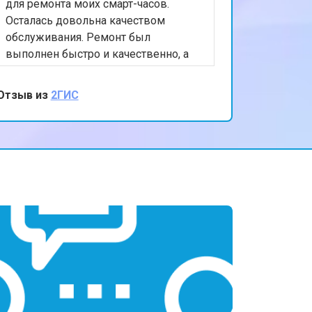
т 1450 ₽
Заказать
для ремонта моих смарт-часов.
Осталась довольна качеством
обслуживания. Ремонт был
выполнен быстро и качественно, а
персонал был очень вежлив и
отзывчив. Спасибо за вашу помощь и
Отзыв из
2ГИС
внимание к клиентам!