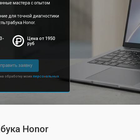
анные мастера с опытом
ние для точной диагностики
льтрабука Honor.
3-
Цена от 1950
руб
править заявку
 на обработку моих
персональных
бука Honor