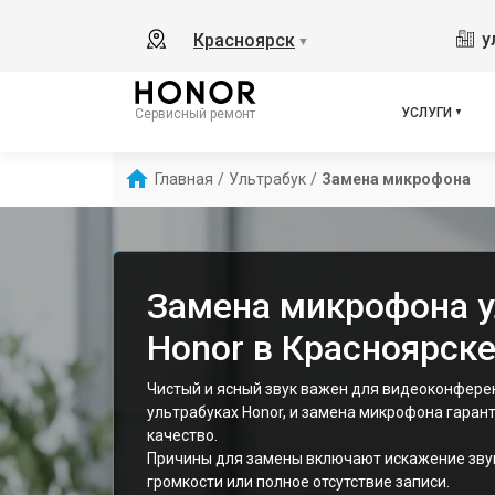
у
Красноярск
▼
УСЛУГИ
Сервисный ремонт
Главная
/
Ультрабук
/
Замена микрофона
Замена микрофона у
Honor в Красноярск
Чистый и ясный звук важен для видеоконферен
ультрабуках Honor, и замена микрофона гаран
качество.
Причины для замены включают искажение звук
громкости или полное отсутствие записи.